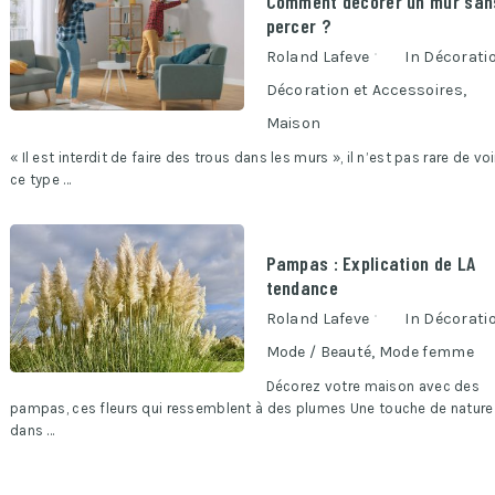
Comment décorer un mur san
percer ?
Roland Lafeve
In
Décorati
Décoration et Accessoires
,
Maison
« Il est interdit de faire des trous dans les murs », il n’est pas rare de voi
ce type …
Pampas : Explication de LA
tendance
Roland Lafeve
In
Décorati
Mode / Beauté
,
Mode femme
Décorez votre maison avec des
pampas, ces fleurs qui ressemblent à des plumes Une touche de nature
dans …