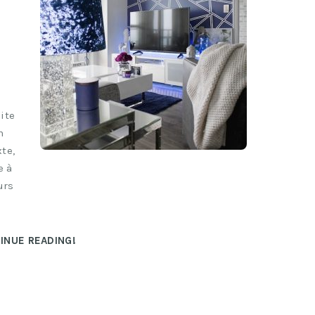
ite
n
te,
e à
urs
INUE READING!