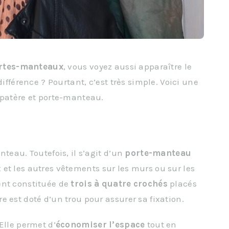
ortes-manteaux
, vous voyez aussi apparaître le
 différence ? Pourtant, c’est très simple. Voici une
 patère et porte-manteau.
nteau. Toutefois, il s’agit d’un
porte-manteau
et les autres vêtements sur les murs ou sur les
ent constituée de
trois à quatre crochés
placés
 est doté d’un trou pour assurer sa fixation.
Elle permet d’
économiser l’espace
tout en